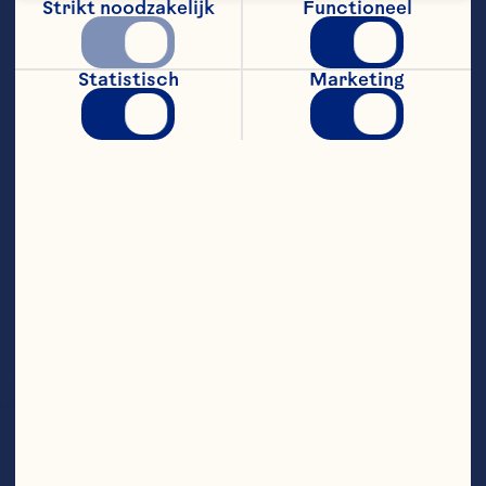
Massachusetts
Strikt noodzakelijk
Functioneel
Statistisch
Marketing
Alison Gilmore
Robert N.
Carr
Detlefsen
Massachusetts
Wisconsin