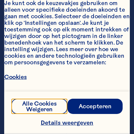
Je kunt ook de keuzevakjes gebruiken om 
alleen voor specifieke doeleinden akoord te 
gaan met cookies. Selecteer de doeleinden en 
klik op 'Instellingen opslaan'. Je kunt je 
Peter P. Dhillon
Lonny G.
toestemming ook op elk moment intrekken of 
Hatton
Chairman | Canada
wijzigen door op het pictogram in de linker 
Vice Chairman | 
benedenhoek van het scherm te klikken. De 
Washington
instelling wijzigen. Lees meer over hoe we 
cookies en andere technologieën gebruiken 
om persoonsgegevens te verzamelen:
Cookies
Abigail
Alle Cookies
Accepteren
Buckwalter
Weigeren
President and CEO
Matthew W.
Details weergeven
Beaton