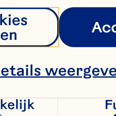
kies
Ac
en
etails weergev
kelijk
F
an Geroosterde 