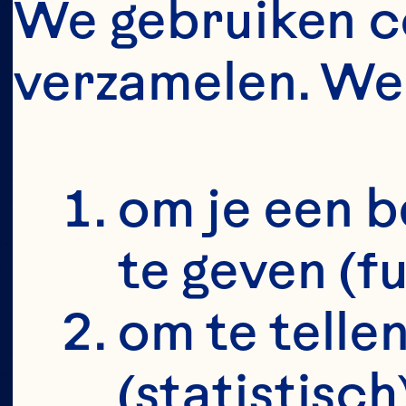
ALL
We gebruiken co
verzamelen. We 
MA
om je een b
te geven (f
om te tellen
(statistisch