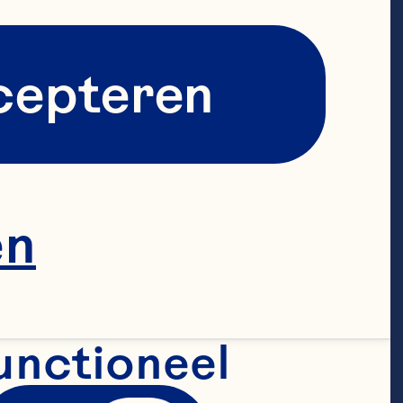
cepteren
en
unctioneel