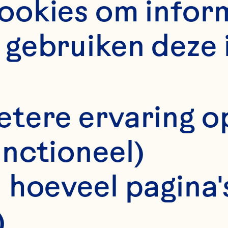
DIE
E RECE
okies om informa
gebruiken deze 
AR
etere ervaring o
unctioneel)
 hoeveel pagina's
)