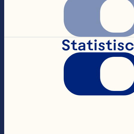
Groente en C
Glazuur
Statistis