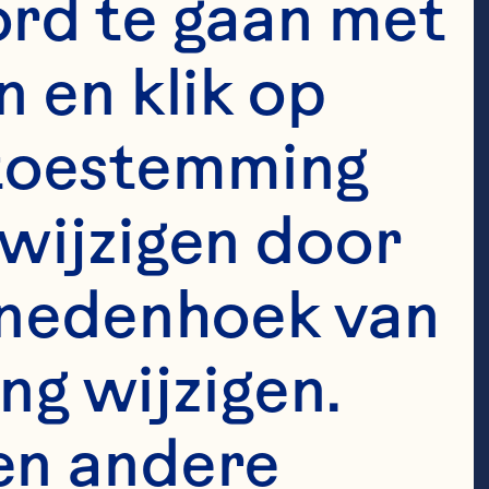
rd te gaan met 
 en klik op 
e toestemming 
wijzigen door 
enedenhoek van 
ng wijzigen. 
en andere 