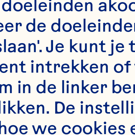
 doeleinden akoo
er de doeleinden
slaan'. Je kunt j
nt intrekken of 
m in de linker b
kken. De instelli
hoe we cookies 