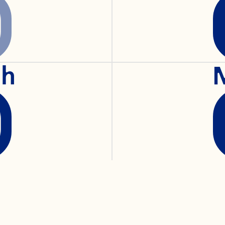
ranberry 
ch