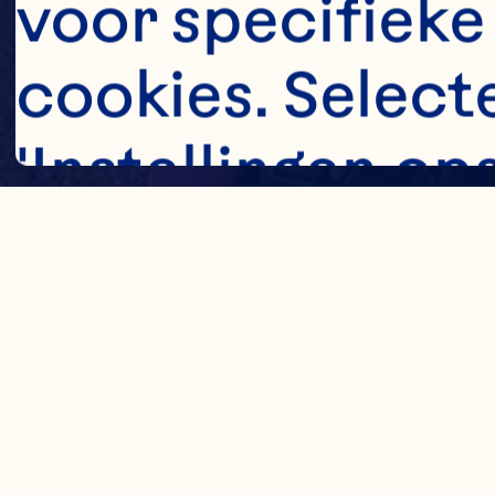
voor specifieke
cookies. Selecte
'Instellingen op
ook op elk mome
op het pictogra
het scherm te kli
Lees meer over 