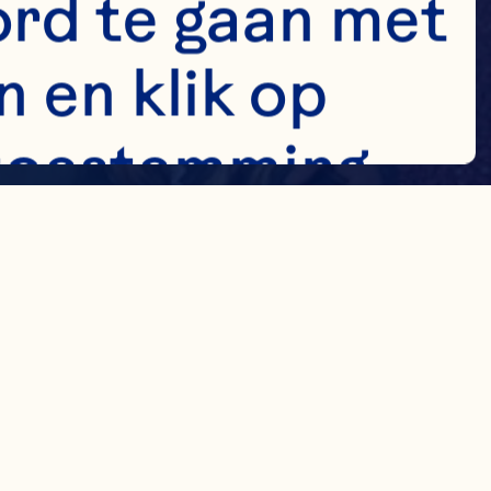
rd te gaan met 
 en klik op 
e toestemming 
wijzigen door 
enedenhoek van 
ng wijzigen. 
en andere 