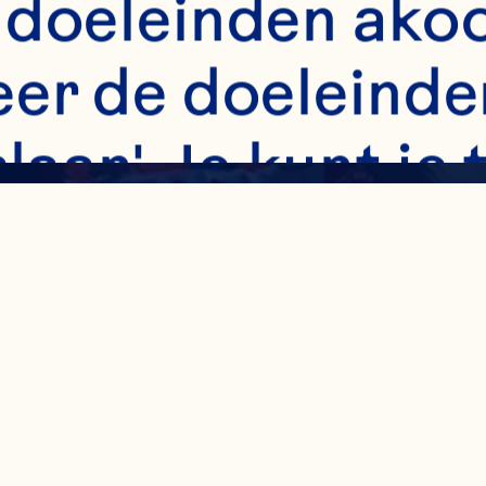
 doeleinden akoo
er de doeleinden
slaan'. Je kunt j
nt intrekken of 
m in de linker b
kken. De instelli
hoe we cookies 