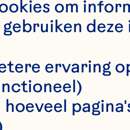
LIE RU
okies om informa
gebruiken deze 
etere ervaring o
unctioneel)
 hoeveel pagina's
)