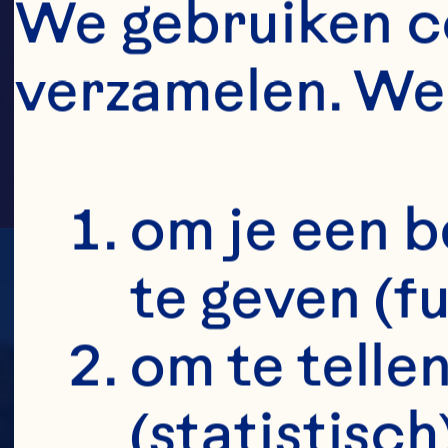
FAMI
We gebruiken co
verzamelen. We 
om je een b
te geven (f
om te tellen
(statistisch