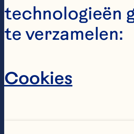
technologieën 
GENERATI
te verzamelen:
ESTABLISH
Cookies
FARMED A