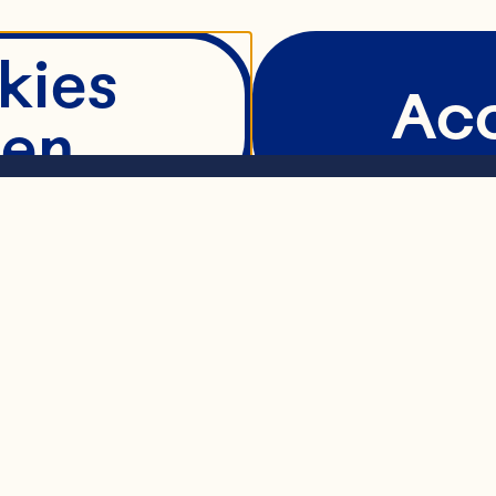
kies
Ac
en
Fact
etails weergev
nterest in cra
 the early 198
kelijk
F