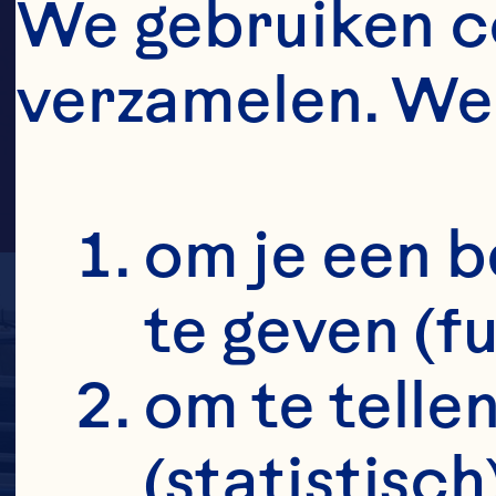
BIE
We gebruiken co
verzamelen. We 
om je een b
te geven (f
om te tellen
(statistisch