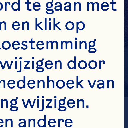
rd te gaan met 
 en klik op 
e toestemming 
wijzigen door 
enedenhoek van 
ng wijzigen. 
en andere 