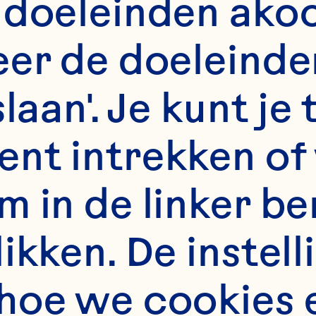
 doeleinden akoo
er de doeleinden
slaan'. Je kunt j
nt intrekken of 
m in de linker b
kken. De instelli
hoe we cookies 
Quebec