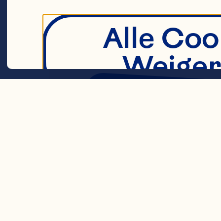
Alle Coo
Weiger
Farmer Fun 
D
Marc's i
began in
Strikt noodza