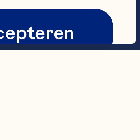
cepteren
en
nberries
0s when
unctioneel