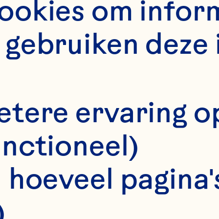
LER FA
okies om informa
gebruiken deze 
etere ervaring o
unctioneel)
 hoeveel pagina's
)