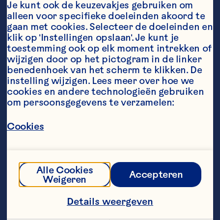
Je kunt ook de keuzevakjes gebruiken om 
alleen voor specifieke doeleinden akoord te 
gaan met cookies. Selecteer de doeleinden en 
klik op 'Instellingen opslaan'. Je kunt je 
Ingredients
toestemming ook op elk moment intrekken of 
150 g frambozen-, aardbeiensorbet- of vanille-
wijzigen door op het pictogram in de linker 
ijs
benedenhoek van het scherm te klikken. De 
instelling wijzigen. Lees meer over hoe we 
250 ml Ocean Spray® PINK Licht Sprankelend 
cookies en andere technologieën gebruiken 
Cranberry
om persoonsgegevens te verzamelen:
Verse aardbeienschijfjes of frambozen voor 
Cookies
garnering
Steps
Alle Cookies
Accepteren
Verdeel de sorbet gelijkmatig over twee 
Weigeren
hoge glazen; mix tot het zacht en romig 
is. Voeg geleidelijk de Ocean Spray® PINK 
Details weergeven
Licht Sprankelend Cranberry erdoor tot 