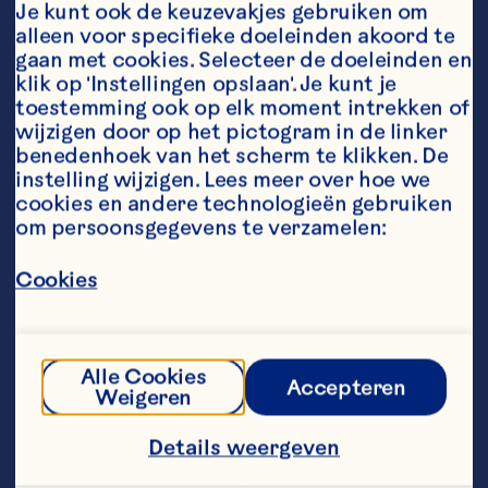
Je kunt ook de keuzevakjes gebruiken om 
alleen voor specifieke doeleinden akoord te 
Ingredients
gaan met cookies. Selecteer de doeleinden en 
150 ml Ocean Spray® Cranberry Blueberry
klik op 'Instellingen opslaan'. Je kunt je 
toestemming ook op elk moment intrekken of 
50 ml wodka
wijzigen door op het pictogram in de linker 
benedenhoek van het scherm te klikken. De 
sap van 1 limoenpart
instelling wijzigen. Lees meer over hoe we 
cookies en andere technologieën gebruiken 
ijsblokjes
om persoonsgegevens te verzamelen:
Steps
Cookies
Vul een hoog glas met ijsblokjes. Schenk 
er wodka en Ocean Spray® Cranberry 
Alle Cookies
Blueberry bij. Knijp een flinke limoenpart 
Accepteren
Weigeren
er boven uit. Roer, neem een slok en 
geniet!
Details weergeven