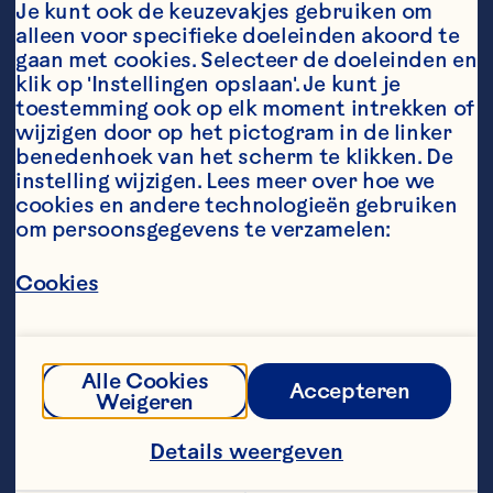
Je kunt ook de keuzevakjes gebruiken om 
alleen voor specifieke doeleinden akoord te 
gaan met cookies. Selecteer de doeleinden en 
klik op 'Instellingen opslaan'. Je kunt je 
toestemming ook op elk moment intrekken of 
wijzigen door op het pictogram in de linker 
benedenhoek van het scherm te klikken. De 
Ingredients
instelling wijzigen. Lees meer over hoe we 
cookies en andere technologieën gebruiken 
100g kristalsuiker 
om persoonsgegevens te verzamelen:
300ml  Ocean Spray® Cranberry Classic</a> 
Cookies
1 eetlepel citroensap 
100g  verse frambozen
Alle Cookies
Accepteren
Bosbessen 
Weigeren
Details weergeven
Chef's Tip