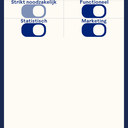
Strikt noodzakelijk
Functioneel
maanzaad, om te garneren
Steps
Statistisch
Marketing
Bekleed twee bakplaten met bakpapier. 
Rol het bladerdeeg uit en snijd het in 
vierkanten van 3 cm. Bestrijk de 
vierkantjes met een beetje opgeklopt ei. 
Leg de vierkantjes op de met bakpapier 
beklede bakplaten, met een goede 
tussenruimte. Koel 30 min.
Verwarm ondertussen de oven voor op 
200°C (180°C hete lucht / gasoven stand 
6). Bak de bladerdeeg vierkantjes in de 
oven voor 10min of tot ze goudbruin en 
gepoft zijn.