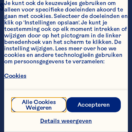
Je kunt ook de keuzevakjes gebruiken om 
SERVING SIZE
Recept voor 12 porties
alleen voor specifieke doeleinden akoord te 
gaan met cookies. Selecteer de doeleinden en 
klik op 'Instellingen opslaan'. Je kunt je 
toestemming ook op elk moment intrekken of 
wijzigen door op het pictogram in de linker 
benedenhoek van het scherm te klikken. De 
instelling wijzigen. Lees meer over hoe we 
cookies en andere technologieën gebruiken 
om persoonsgegevens te verzamelen:
Ingredients
320 gr kant-en-klaar bladerdeeg
Cookies
125 gr camembert
100 gr Ocean Spray® Whole Cranberry sauce
Alle Cookies
Accepteren
Weigeren
1 takje tijm, blaadjes
Details weergeven
1 groot ei, losgeklopt