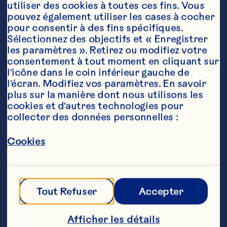
utiliser des cookies à toutes ces fins. Vous 
pouvez également utiliser les cases à cocher 
pour consentir à des fins spécifiques. 
Sélectionnez des objectifs et « Enregistrer 
Ingrédients
les paramètres ». Retirez ou modifiez votre 
12cl de jus Ocean Spray® Cranberry Classic

consentement à tout moment en cliquant sur 
6 cl de jus de betteraves

l'icône dans le coin inférieur gauche de 
1 quartier de citron vert

l'écran. Modifiez vos paramètres. En savoir 
Glaçons
plus sur la manière dont nous utilisons les 
Étapes
cookies et d'autres technologies pour 
collecter des données personnelles :
Remplissez un grand verre de glace.

Cookies
Ajoutez 120ml de cocktail de jus de 
cranberry Ocean Spray et 60ml de jus de 
betterave.

Tout Refuser
Accepter
Remuez pour mélanger et garnissez d'un 
quartier de citron vert.
Afficher les détails