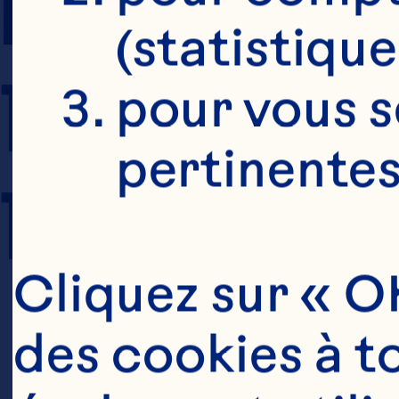
PRÉPARATION
(statistique
TEMPS DE CU
pour vous s
pertinentes
TAILLE DE PO
Cliquez sur « OK
des cookies à to