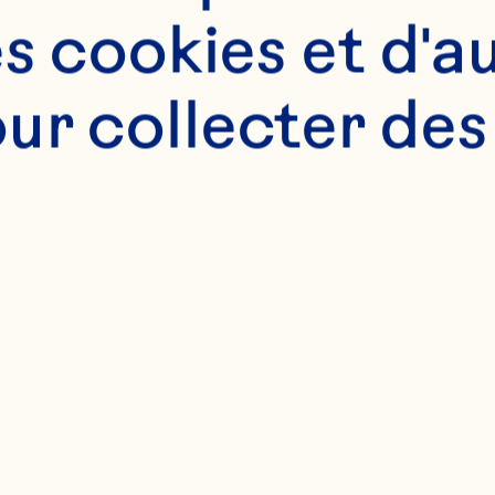
es cookies et d'au
 de 320g prête à l'
bert

ur collecter des
 aux cranberries O
feuilles cueillies

tu

ot, pour la garnitu