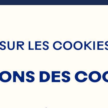
ge Principale
LLETÉS
SUR LES COOKIE
BERRY 
SONS DES CO
MEMB