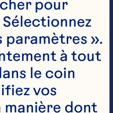
ocher pour 
 Sélectionnez 
s paramètres ». 
ntement à tout 
ans le coin 
fiez vos 
a manière dont 