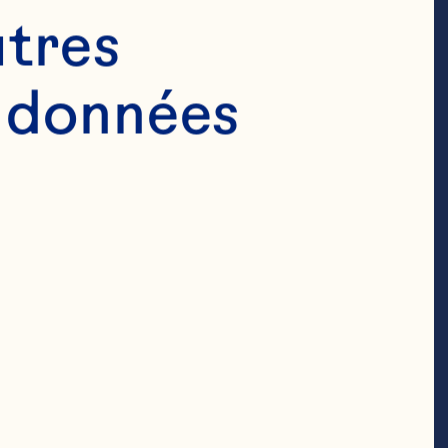
tres 
emploi

 données 
cean Spray® 
re.