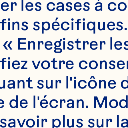
er les cases à c
fins spécifiques.
 « Enregistrer le
fiez votre conse
nt sur l'icône d
 de l'écran. Modi
avoir plus sur l
s