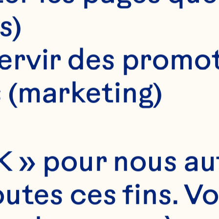
s)
ISSON
ervir des promot
20 minutes
 (marketing)
RTION
Portions: 12
 » pour nous auto
utes ces fins. V