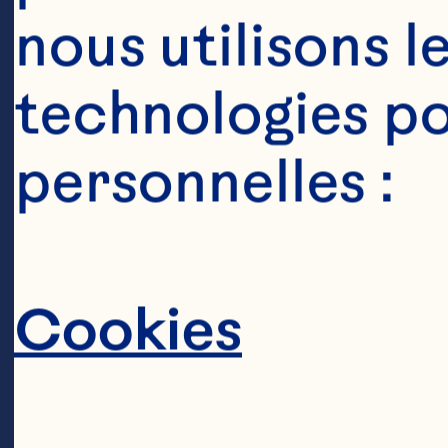
nous utilisons l
Pâte feuilletée
125g de camem
technologies po
100g de sauce
personnelles :
Whole

1 brin de thym, 
Cookies
1 gros œuf, bat
Graines de pav