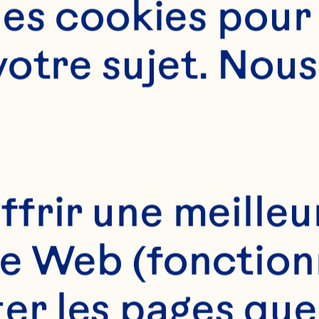
es cookies pour 
otre sujet. Nous 
ffrir une meilleu
te Web (fonction
20min, puis laisser refroidir
r les pages que v