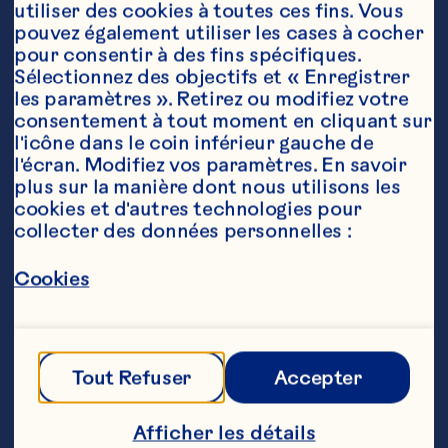
utiliser des cookies à toutes ces fins. Vous 
pouvez également utiliser les cases à cocher 
pour consentir à des fins spécifiques. 
Sélectionnez des objectifs et « Enregistrer 
les paramètres ». Retirez ou modifiez votre 
consentement à tout moment en cliquant sur 
l'icône dans le coin inférieur gauche de 
l'écran. Modifiez vos paramètres. En savoir 
plus sur la manière dont nous utilisons les 
Ingrédients
cookies et d'autres technologies pour 
2,5 cl de vodka

collecter des données personnelles :
11 cl de Ocean Spray® PINK Fines Bulles 
cranberry

8-11 cl de soda au citron ou tonic

Cookies
5 tranches de concombre et 1 ruban de 
concombre (décoration)
Étapes
Tout Refuser
Accepter
Remplir un verre haut de glace. Ajouter 
Afficher les détails
la vodka, le Ocean Spray® PINK Fines 