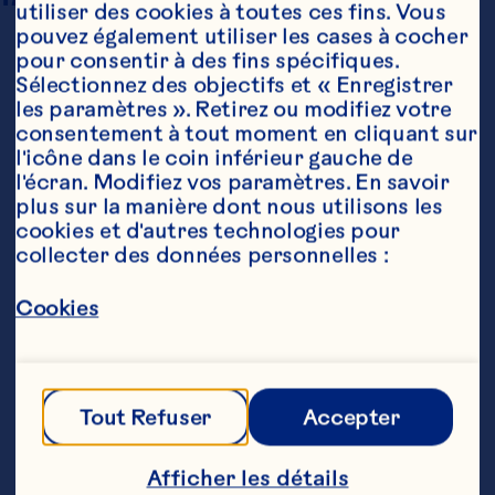
utiliser des cookies à toutes ces fins. Vous 
pouvez également utiliser les cases à cocher 
pour consentir à des fins spécifiques. 
Sélectionnez des objectifs et « Enregistrer 
les paramètres ». Retirez ou modifiez votre 
consentement à tout moment en cliquant sur 
l'icône dans le coin inférieur gauche de 
l'écran. Modifiez vos paramètres. En savoir 
plus sur la manière dont nous utilisons les 
Ingrédients
cookies et d'autres technologies pour 
240ml de jus de cranberry Ocean Spray® 
collecter des données personnelles :
Cranberry Classic

1 morceau de bâton de cannelle

Cookies
3 cuillères à café de sucre brun

un soupçon de cannelle moulue

2 cuillères à café de beurre

2 cuillères à soupe de rhum ambré, facultatif
Étapes
Tout Refuser
Accepter
Afficher les détails
Chauffer le cocktail de jus de cranberry, 