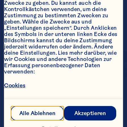
Zwecke zu geben. Du kannst auch die 
Kontrollkästchen verwenden, um deine 
Zustimmung zu bestimmten Zwecken zu 
geben. Wähle die Zwecke aus und 
„Einstellungen speichern“. Durch Anklicken 
des Symbols in der unteren linken Ecke des 
Bildschirms kannst du deine Zustimmung 
jederzeit widerrufen oder ändern. Ändere 
deine Einstellungen. Lies mehr darüber, wie 
wir Cookies und andere Technologien zur 
Erfassung personenbezogener Daten 
verwenden:
Cookies
Genießen Sie den 
würzigen Geschmack 
der Cranberrysauce mit 
Alle Ablehnen
Akzeptieren
ganzen Beeren. 