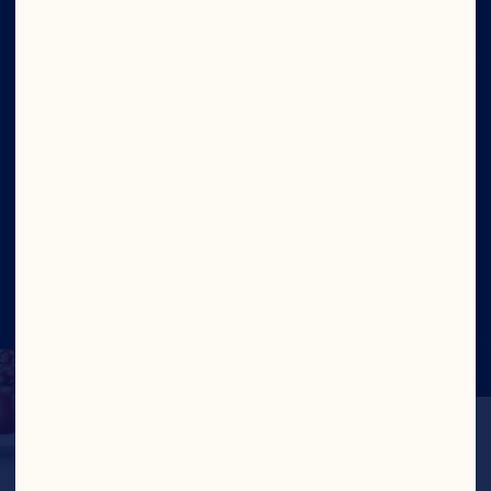
Über uns
Unser Ziel
Führungsteam
Website
©2026 Ocean Spray
Rechtliche
Nutzungsbedingungen
Datenschutzrichtlinie
Die
Allgemeine Erklärung der Menschenrechte
Zustimmung aktualisieren