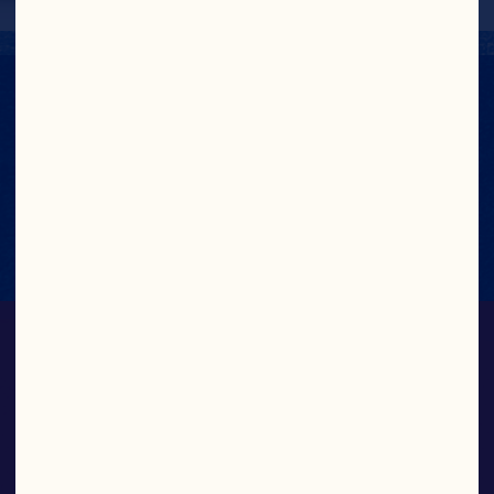
NÄHRWERTANGABEN
Nährwertkennzeichnung Anzeigen
SÄFTE UND
SAFTGETRÄNKE