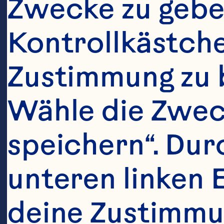
cranberry j
Zwecke zu geben
number of cl
Kontrollkästch
episodes in 
Zustimmung zu 
urinary trac
Wähle die Zweck
Journal of C
speichern“. Dur
2016;103(6):
unteren linken 
10.3945/ajc
deine Zustimmun