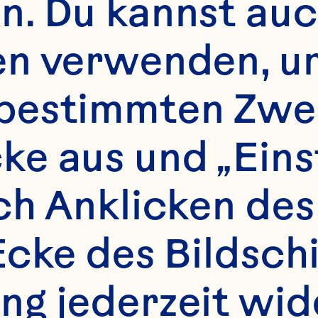
uice beverage lo
. Du kannst auch
inical urinary tr
en verwenden, um
women with a rec
bestimmten Zwec
t infection. The 
e aus und „Einst
linical Nutrition 
ch Anklicken des 
1434-42. doi: 
Ecke des Bildsch
n.116.130542.
g jederzeit wid