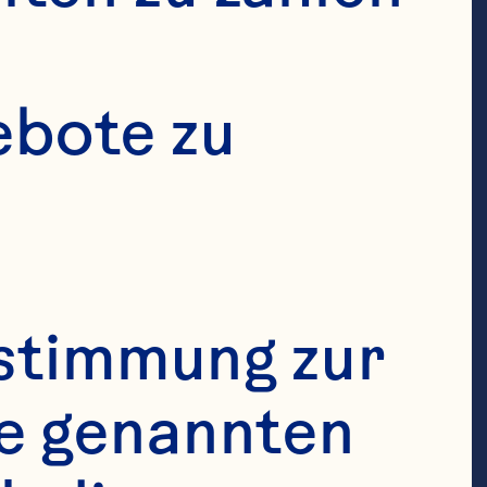
 bacterial anti-
y extract 
bote zu 
015;6(4):1212-7. 
Derrig LH, 
stimmung zur 
ion of a 
e genannten 