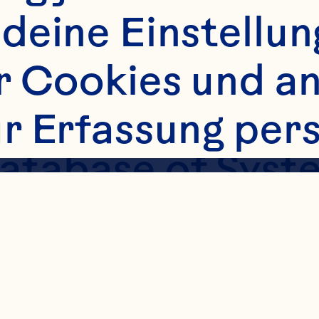
Stothart CI, Hah
deine Einstellung
C, Hodson EM. Cr
r Cookies und an
rinary tract infe
ur Erfassung per
tabase of Syste
en:
d001321. doi: 
651858.CD001321