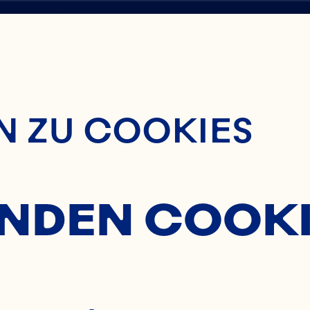
lt Wechseln
H
 ZU COOKIES
ES
NDEN COOKI