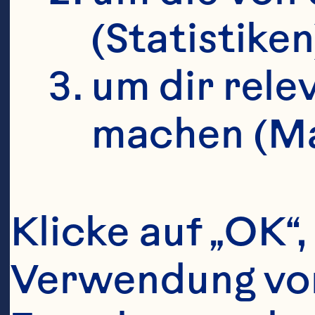
controlled t
(Statistiken
adhesion eff
um dir rele
beverages. F
machen (Ma
doi: 10.103
Maki KC, Kas
Klicke auf „OK“
Schild AL, G
Verwendung von 