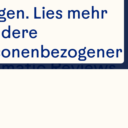
n D, Stephens 
en. Lies mehr 
anberries for 
dere 
ctions. 
sonenbezogener 
matic Reviews 
.pub6.