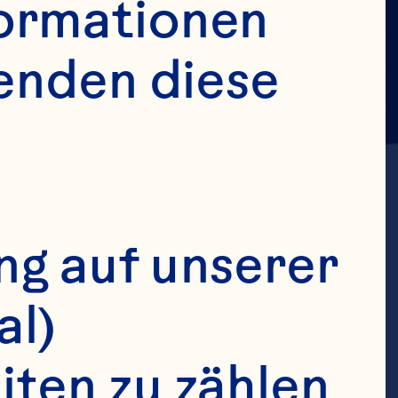
ormationen 
enden diese 
g auf unserer 
. A 
al)
placebo-
ten zu zählen 