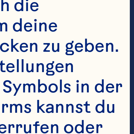
wered the 
 die 
act infection 
 deine 
ent history of 
ken zu geben. 
American 
ellungen 
Symbols in der 
irms kannst du 
errufen oder 