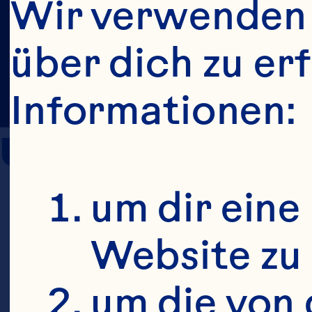
Wir verwenden 
über dich zu er
Informationen:
Urinary Tract 
um dir eine
Kaspar KL, H
Website zu 
randomized,
um die von 