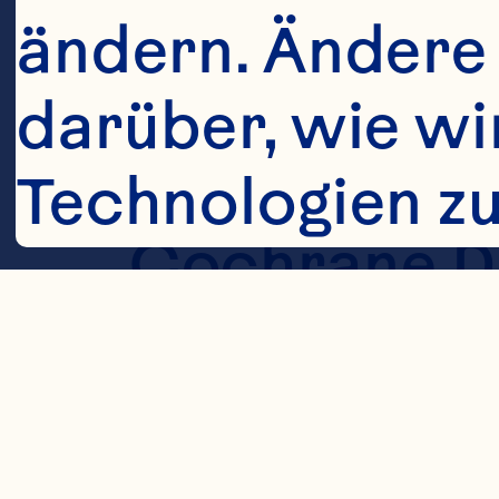
Williams G, 
ändern. Ändere 
JH, Craig J
darüber, wie wi
preventing u
Technologien z
Cochrane Da
Daten verwend
2023; 4(4):C
10.1002/14
Cookies