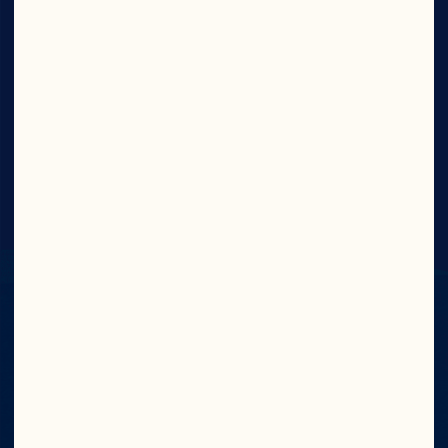
FAMILLES DE
PRODUCTEURS
Tout comme les cranberries qu’ils cultivent, 
nos producteurs-propriétaires ont du cran. Ce 
n’est pas un travail. C’est un mode de vie. C’est 
aussi une passion sauvage pour la récolte des 
cranberries, qui sont ensuite transformées en 
des produits aux saveurs irrésistibles dont 
raffole la Communauté Cranberry.

Rencontrez Nos Agriculteurs