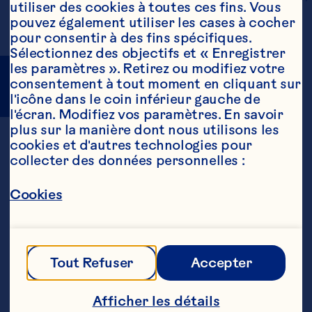
utiliser des cookies à toutes ces fins. Vous 
pouvez également utiliser les cases à cocher 
pour consentir à des fins spécifiques. 
Sélectionnez des objectifs et « Enregistrer 
les paramètres ». Retirez ou modifiez votre 
Tous les jus et 
consentement à tout moment en cliquant sur 
boissons à 
l'icône dans le coin inférieur gauche de 
base de jus de 
l'écran. Modifiez vos paramètres. En savoir 
fruits
plus sur la manière dont nous utilisons les 
Trier par
En vedette
cookies et d'autres technologies pour 
collecter des données personnelles :
Cookies
Tout Refuser
Accepter
Afficher les détails